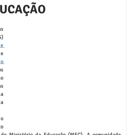
DUCAÇÃO
s 
Assembleias Gerais (AG) 
e 
 e 
o 
s 
o 
s 
a 
a 
o 
o 
s do Ministério da Educação (MEC). A comunidade 