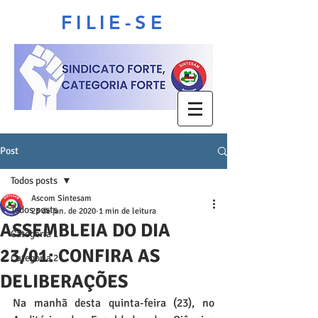
FILIE-SE
Post
Todos posts
Ascom Sintesam
Todos posts
23 de jan. de 2020
1 min de leitura
ASSEMBLEIA DO DIA
Categoria 1
23/01: CONFIRA AS
Categoria 2
DELIBERAÇÕES
Na manhã desta quinta-feira (23), no 