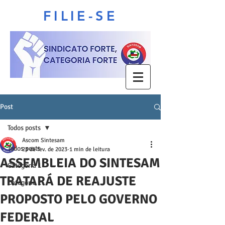
FILIE-SE
Post
Todos posts
Ascom Sintesam
Todos posts
23 de fev. de 2023
1 min de leitura
ASSEMBLEIA DO SINTESAM
Categoria 1
TRATARÁ DE REAJUSTE
Categoria 2
PROPOSTO PELO GOVERNO
FEDERAL