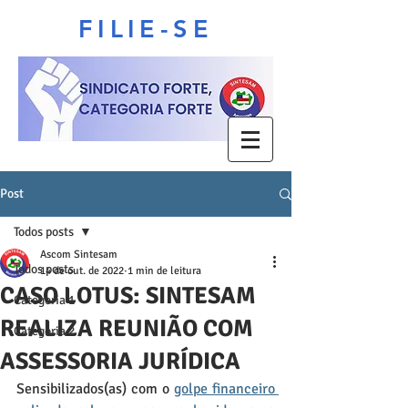
FILIE-SE
Post
Todos posts
Ascom Sintesam
Todos posts
14 de out. de 2022
1 min de leitura
CASO LOTUS: SINTESAM
Categoria 1
REALIZA REUNIÃO COM
Categoria 2
ASSESSORIA JURÍDICA
Sensibilizados(as) com o 
golpe financeiro 