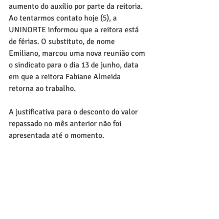
aumento do auxílio por parte da reitoria. 
Ao tentarmos contato hoje (5), a 
UNINORTE informou que a reitora está 
de férias. O substituto, de nome 
Emiliano, marcou uma nova reunião com 
o sindicato para o dia 13 de junho, data 
em que a reitora Fabiane Almeida 
retorna ao trabalho.
A justificativa para o desconto do valor 
repassado no mês anterior não foi 
apresentada até o momento.
O Sintesam segue atento aos apelos dos 
trabalhadores da educação superior e 
não desconsidera a possibilidade de ação 
judicial coletiva para que os direitos de 
todos sejam garantidos. Nossos canais 
estão abertos para denúncias e também 