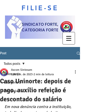
FILIE-SE
Post
Todos posts
Ascom Sintesam
Todos posts
5 de jun. de 2023
2 min de leitura
Caso Uninorte: depois de
Categoria 1
pago, auxílio refeição é
Categoria 2
descontado do salário
Em nova denúncia contra a instituição, 