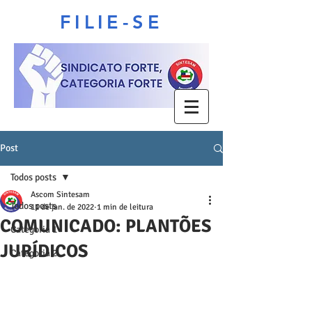
FILIE-SE
Post
Todos posts
Ascom Sintesam
Todos posts
11 de jan. de 2022
1 min de leitura
COMUNICADO: PLANTÕES
Categoria 1
JURÍDICOS
Categoria 2