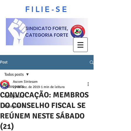
FILIE-SE
Post
Todos posts
Ascom Sintesam
Todos posts
20 de dez. de 2019
1 min de leitura
CONVOCAÇÃO: MEMBROS
Categoria 1
DO CONSELHO FISCAL SE
Categoria 2
REÚNEM NESTE SÁBADO
(21)