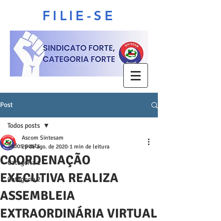
FILIE-SE
Post
Todos posts
Ascom Sintesam
Todos posts
26 de ago. de 2020
1 min de leitura
COORDENAÇÃO
Categoria 1
EXECUTIVA REALIZA
Categoria 2
ASSEMBLEIA
EXTRAORDINÁRIA VIRTUAL