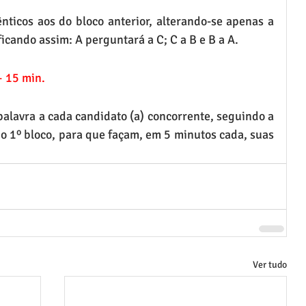
nticos aos do bloco anterior, alterando-se apenas a 
ficando assim: A perguntará a C; C a B e B a A.
– 15 min.
alavra a cada candidato (a) concorrente, seguindo a 
o 1º bloco, para que façam, em 5 minutos cada, suas 
Ver tudo