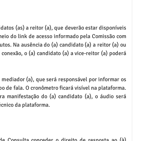
atos (as) a reitor (a), que deverão estar disponíveis 
eio do link de acesso informado pela Comissão com 
s. Na ausência do (a) candidato (a) a reitor (a) ou 
onexão, o (a) candidato (a) a vice-reitor (a) poderá 
mediador (a), que será responsável por informar os 
o de fala. O cronômetro ficará visível na plataforma. 
a manifestação do (a) candidato (a), o áudio será 
écnico da plataforma.
de Consulta conceder o direito de resposta ao (à) 