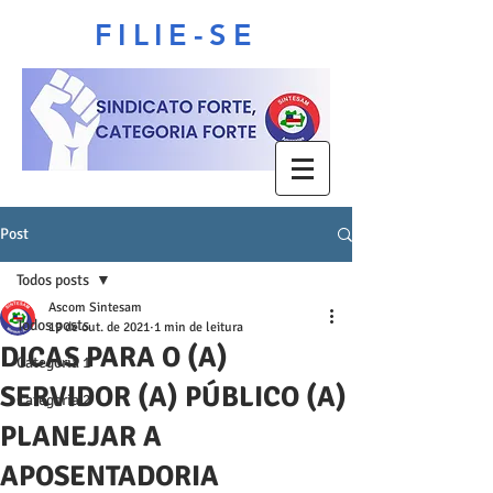
FILIE-SE
Post
Todos posts
Ascom Sintesam
Todos posts
19 de out. de 2021
1 min de leitura
DICAS PARA O (A)
Categoria 1
SERVIDOR (A) PÚBLICO (A)
Categoria 2
PLANEJAR A
APOSENTADORIA