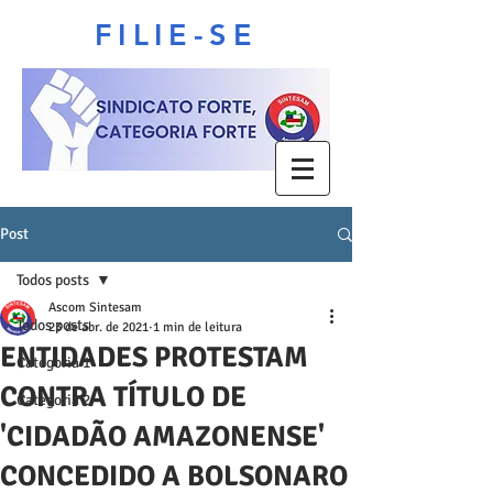
FILIE-SE
Post
Todos posts
Ascom Sintesam
Todos posts
23 de abr. de 2021
1 min de leitura
ENTIDADES PROTESTAM
Categoria 1
CONTRA TÍTULO DE
Categoria 2
'CIDADÃO AMAZONENSE'
CONCEDIDO A BOLSONARO