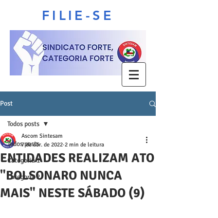
FILIE-SE
Post
Todos posts
Ascom Sintesam
Todos posts
7 de abr. de 2022
2 min de leitura
ENTIDADES REALIZAM ATO
Categoria 1
"BOLSONARO NUNCA
Categoria 2
MAIS" NESTE SÁBADO (9)