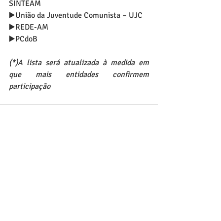
SINTEAM
▶️União da Juventude Comunista – UJC
▶️REDE-AM
▶️PCdoB
(*)A lista será atualizada à medida em 
que mais entidades confirmem 
participação
Posts recentes
Ver tudo