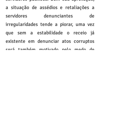
a situação de assédios e retaliações a 
servidores denunciantes de 
irregularidades tende a piorar, uma vez 
que sem a estabilidade o receio já 
existente em denunciar atos corruptos 
será também motivado pelo medo de 
perder seu emprego. Sem estabilidade 
não se combate corrupção. 
O serviço público depende de um 
ambiente estável e seguro para que o 
servidor cumpra suas atribuições de 
forma regular sem medo de denunciar 
ou sofrer pressão para praticar 
irregularidades.