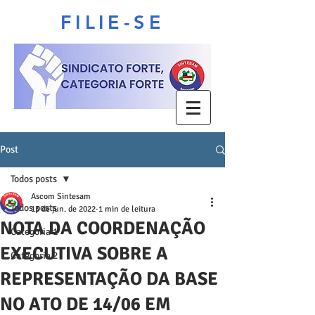
FILIE-SE
Post
Todos posts
Ascom Sintesam
Todos posts
13 de jun. de 2022
1 min de leitura
NOTA DA COORDENAÇÃO
Categoria 1
EXECUTIVA SOBRE A
Categoria 2
REPRESENTAÇÃO DA BASE
NO ATO DE 14/06 EM