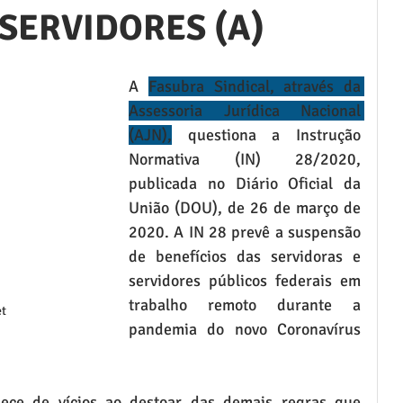
 SERVIDORES (A)
A 
Fasubra Sindical, através da 
Assessoria Jurídica Nacional 
(AJN),
 que
stiona a Instrução 
Normativa (IN) 28/2020, 
publicada no Diário Oficial da 
União (DOU), de 26 de março de 
2020. A IN 28 prevê a suspensão 
de benefícios das servidoras e 
servidores públicos federais em 
trabalho remoto durante a 
et
pandemia do novo Coronavírus 
ece de vícios ao destoar das demais regras que 