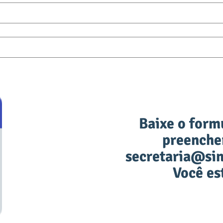
Baixe o formu
preencher
secretaria@si
Você est