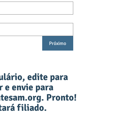
Próximo
lário, edite para
 e envie para
ntesam.org
. Pronto!
ará filiado.