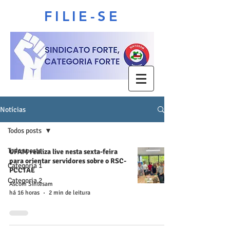
FILIE-SE
Notícias
Todos posts
Todos posts
UFAM realiza live nesta sexta-feira
para orientar servidores sobre o RSC-
Categoria 1
PCCTAE
Categoria 2
Ascom Sintesam
há 16 horas
2 min de leitura