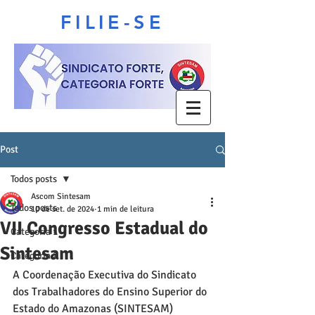
FILIE-SE
Post
Todos posts
Ascom Sintesam
Todos posts
10 de set. de 2024
1 min de leitura
VII Congresso Estadual do
Categoria 1
Sintesam
Categoria 2
A Coordenação Executiva do Sindicato 
dos Trabalhadores do Ensino Superior do 
Estado do Amazonas (SINTESAM) 