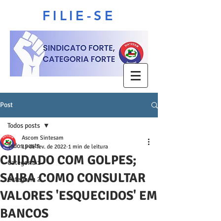
FILIE-SE
Post
Todos posts
Ascom Sintesam
Todos posts
15 de fev. de 2022
1 min de leitura
CUIDADO COM GOLPES;
Categoria 1
SAIBA COMO CONSULTAR
Categoria 2
VALORES 'ESQUECIDOS' EM
BANCOS