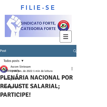
FILIE-SE
Post
Todos posts
Ascom Sintesam
Todos posts
26 de jan. de 2022
1 min de leitura
PLENÁRIA NACIONAL POR
Categoria 1
REAJUSTE SALARIAL;
Categoria 2
PARTICIPE!