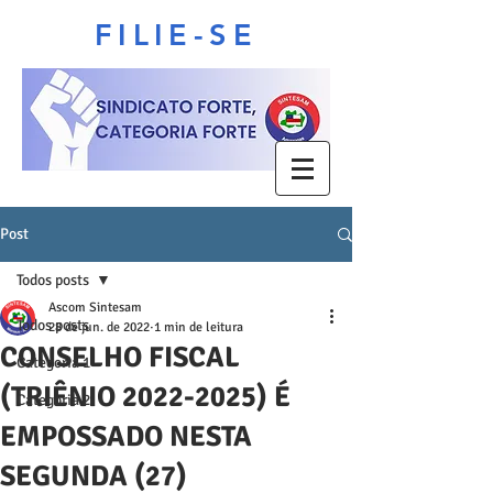
FILIE-SE
Post
Todos posts
Ascom Sintesam
Todos posts
28 de jun. de 2022
1 min de leitura
CONSELHO FISCAL
Categoria 1
(TRIÊNIO 2022-2025) É
Categoria 2
EMPOSSADO NESTA
SEGUNDA (27)