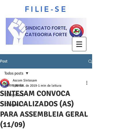
FILIE-SE
Post
Todos posts
Ascom Sintesam
Todos posts
6 de set. de 2019
1 min de leitura
SINTESAM CONVOCA
Categoria 1
SINDICALIZADOS (AS)
Categoria 2
PARA ASSEMBLEIA GERAL
(11/09)