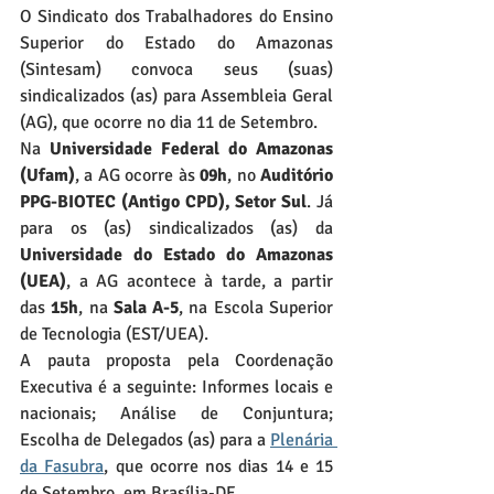
O Sindicato dos Trabalhadores do Ensino 
Superior do Estado do Amazonas 
(Sintesam) convoca seus (suas) 
sindicalizados (as) para Assembleia Geral 
(AG), que ocorre no dia 11 de Setembro. 
Na 
Universidade Federal do Amazonas 
(Ufam)
, a AG ocorre às 
09h
, no 
Auditório 
PPG-BIOTEC (Antigo CPD), Setor Sul
. Já 
para os (as) sindicalizados (as) da 
Universidade do Estado do Amazonas 
(UEA)
, a AG acontece à tarde, a partir 
das 
15h
, na 
Sala A-5
, na Escola Superior 
de Tecnologia (EST/UEA).
A pauta proposta pela Coordenação 
Executiva é a seguinte: Informes locais e 
nacionais; Análise de Conjuntura; 
Escolha de Delegados (as) para a 
Plenária 
da Fasubra
, que ocorre nos dias 14 e 15 
de Setembro, em Brasília-DF.